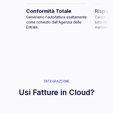
Conformità Totale
Rispar
Generiamo l'autofattura esattamente
Carichi il 
come richiesto dall'Agenzia delle
tutto da so
Entrate.
manuale.
INTEGRAZIONE
Usi Fatture in Cloud?
Integrazione ufficiale