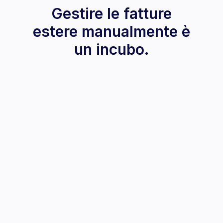
Gestire le fatture
estere manualmente è
un incubo.
Rischi Sanzioni Amministrative
Per ogni fattura estera non dichiarata rischi
multe salate (fino a 400€ al mese). L'Agenzia
delle Entrate sta intensificando i controlli.