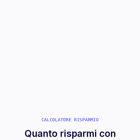
Archivio centralizzato
Tutti i documenti sempre disponibili nel tuo
gestionale.
App verificata su
App Store Ufficiale
Fatture in Cloud
Scopri l'integrazione
CALCOLATORE RISPARMIO
Quanto risparmi con