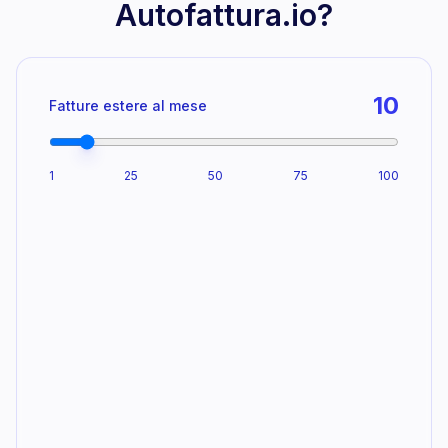
Autofattura.io?
10
Fatture estere al mese
1
25
50
75
100
20
340
€
ore di lavoro
di costo operativo