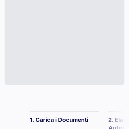
1. Carica i Documenti
2. Elab
Automa