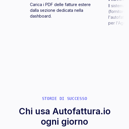
Carica i PDF delle fatture estere
Il sistema e
dalla sezione dedicata nella
(fornitore,
dashboard.
l'autofattu
per l'Agenz
STORIE DI SUCCESSO
Chi usa Autofattura.io
ogni giorno