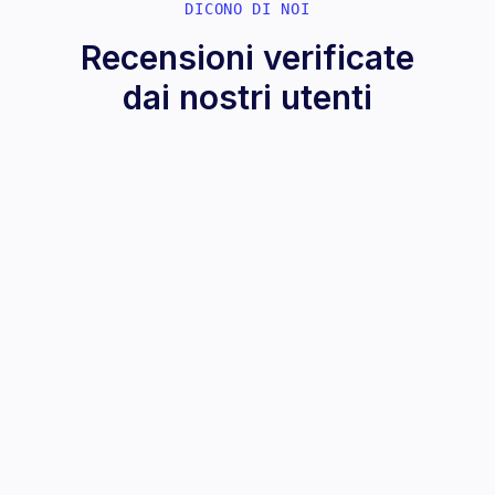
DICONO DI NOI
Recensioni verificate
dai nostri utenti
Buon servizio
Matteo M.
COMPLIMENTI PER L'OTTIMO PRODOTTO
Enrico T.
Ottima soluzione, mi fa risparmiare veramente tanto
tempo e senza intoppi!!
Angelo O.